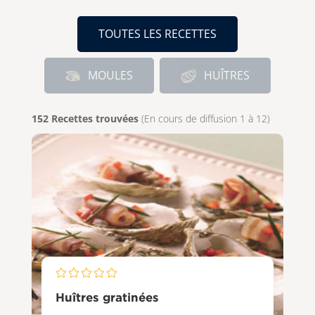
TOUTES LES RECETTES
MOULES
HUÎTRES
152
Recettes trouvées
(En cours de diffusion
1
à
12
)
Huîtres gratinées