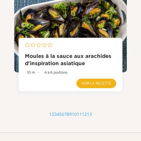
Moules à la sauce aux arachides
d'inspiration asiatique
10 m
·
4 à 6 portions
VOIR LA RECETTE
1
2
3
4
5
6
7
8
9
10
11
12
13