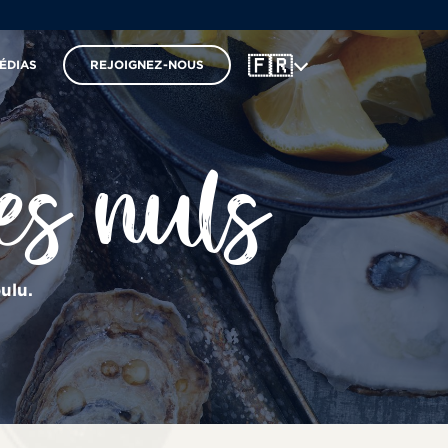
🇫🇷
ÉDIAS
REJOIGNEZ-NOUS
es nuls
ulu.