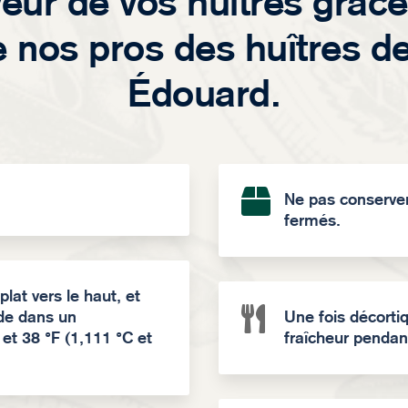
veur de vos huîtres grâce
 nos pros des huîtres de 
Édouard.

Ne pas conserver
fermés.
plat vers le haut, et

ide dans un
Une fois décortiq
 et 38 °F (1,111 °C et
fraîcheur pendan