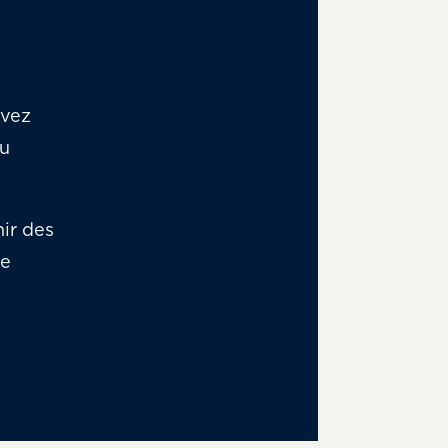
avez
eu
ir des
de